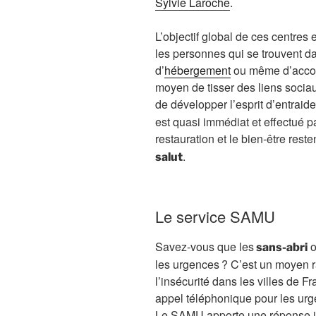
Sylvie Laroche
.
L’objectif global de ces centres
les personnes qui se trouvent d
d’
hébergement
ou même d’accom
moyen de tisser des liens socia
de développer l’esprit d’entraid
est quasi immédiat et effectué p
restauration et le bien-être rest
.
salut
Le service SAMU
Savez-vous que les
o
sans-abri
les urgences ? C’est un moyen rad
l’insécurité dans les villes de Fra
appel téléphonique pour les ur
Le SAMU apporte une réponse i