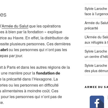
Sylvie Laroche
res
face à l’urgenc
Armée du Salut 
’
Armée du Salut
que les opérations
précarité
s à bien par la fondation » explique
L’Armée du Salu
rice au Havre. En effet, la distribution de
aux réfugiés à 
cessite plusieurs personnes. Ces dernières
ou les personnes qui n’ont pas les
abri
Sylvie Laroche
epas par jour.
un centre d’héb
Sylvie Laroche
it à Paris et dans les autres régions de la
des plus démun
st une manière pour la
fondation de
re la précarité dans l’Hexagone. La
ries ou les personnes en difficulté
ARMEE DU SA
 alimentaires à moindre coût. Ces
e pour les personnes qui n’ont pas de
ce.