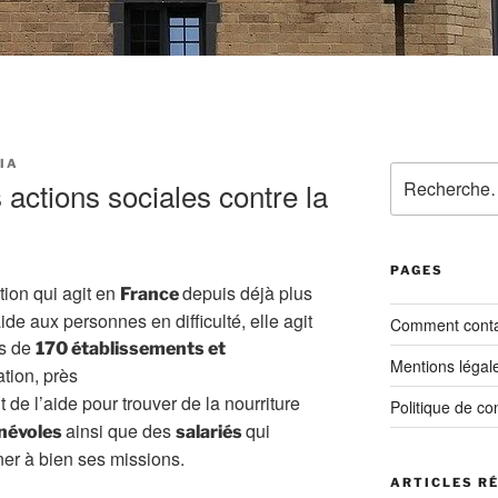
IA
Recherche
 actions sociales contre la
pour
:
PAGES
tion qui agit en
depuis déjà plus
France
ide aux personnes en difficulté, elle agit
Comment contac
us de
170 établissements et
Mentions légal
tion, près
 de l’aide pour trouver de la nourriture
Politique de con
ainsi que des
qui
névoles
salariés
ner à bien ses missions.
ARTICLES R