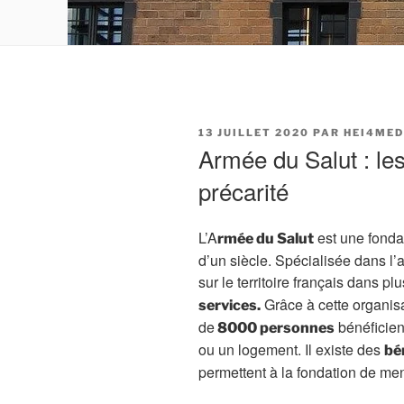
PUBLIÉ
13 JUILLET 2020
PAR
HEI4MED
LE
Armée du Salut : les
précarité
L’A
est une fonda
rmée du Salut
d’un siècle. Spécialisée dans l’a
sur le territoire français dans pl
Grâce à cette organisa
services.
de
bénéficient
8000 personnes
ou un logement. Il existe des
bé
permettent à la fondation de me